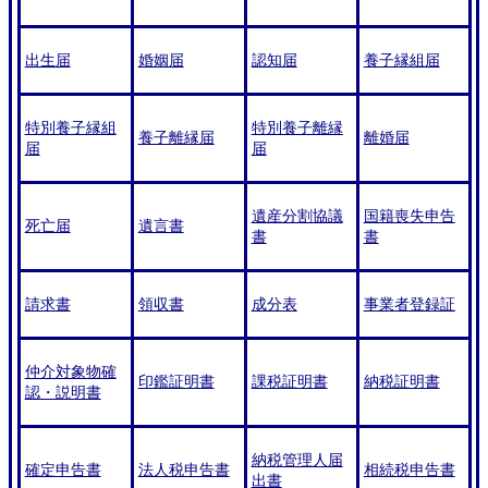
出生届
婚姻届
認知届
養子縁組届
特別養子縁組
特別養子離縁
養子離縁届
離婚届
届
届
遺産分割協議
国籍喪失申告
死亡届
遺言書
書
書
請求書
領収書
成分表
事業者登録証
仲介対象物確
印鑑証明書
課税証明書
納税証明書
認・説明書
納税管理人届
確定申告書
法人税申告書
相続税申告書
出書