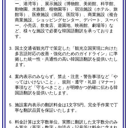
ー、港湾等）、展示施設（博物館、美術館、科学館、
動物園、水族館、植物園等）、宿泊施設（ホテル、旅
館等）、医療施設（病院、医院等）、商業施設（複合
商業施設、ショッピングセンター、デパート、スーパ
ー、小売店、飲食店、遊園地、映画館、劇場等）な
ど、様々な施設で必要な韓国語翻訳を承っておりま
す。
国土交通省観光庁で策定した「観光立国実現に向けた
多言語対応の改善・強化のためのガイドライン」に準
拠した統一性・共通性の高い韓国語翻訳を提供いたし
ます。
案内表示のみならず、禁止・注意・警告事項など「や
ってはいけないこと」、規則・遵守・礼節（マナー）
事項など「守るべきこと」が明瞭かつ的確に伝わる韓
国語翻訳を提供いたします。
施設案内表示の翻訳料金は1文字5円。完全手作業で丁
寧な翻訳品質を保証いたします。
料金計算は文字数単位。実際に翻訳した文字数分のみ
を算出（英字・数字・句読点・記号等は料金に含まれ