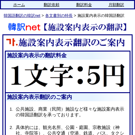
ホーム
翻訳依頼
翻訳料金
月額翻訳
韓国語翻訳の韓訳net
>
各文書別の特長
> 施設案内表示の韓国語翻訳
施設案内表示の翻訳料金
施設案内表示翻訳のご案内
公共施設、商業（民間）施設など様々な施設案内表示
の韓国語翻訳を承っております。
具体的には、観光名所、公園・庭園、宗教施設（神
社、寺院等）、公共交通（空港、鉄道、バス、タクシ