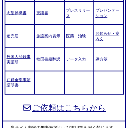
プレスリリー
プレゼンテー
志望動機書
稟議書
ス
ション
お知らせ・案
追完届
施設案内表示
医薬・治験
内文
外国人登録事
韓国書籍翻訳
データ入力
処方箋
実証明
戸籍全部事項
証明書
ご依頼はこちらから
当サイト内容の無断複製および盗用等を固く禁じます。