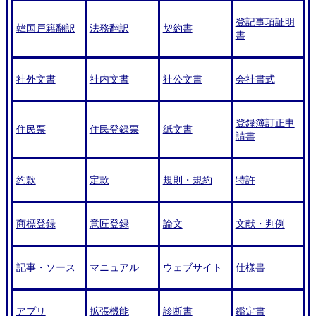
登記事項証明
韓国戸籍翻訳
法務翻訳
契約書
書
社外文書
社内文書
社公文書
会社書式
登録簿訂正申
住民票
住民登録票
紙文書
請書
約款
定款
規則・規約
特許
商標登録
意匠登録
論文
文献・判例
記事・ソース
マニュアル
ウェブサイト
仕様書
アプリ
拡張機能
診断書
鑑定書