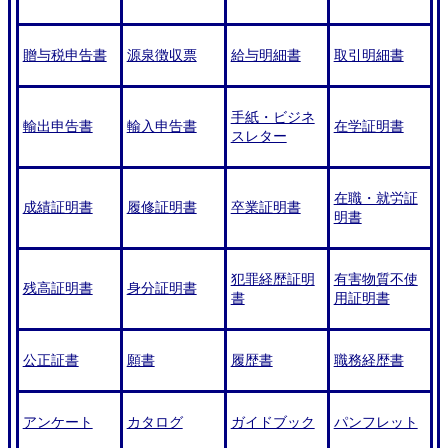
贈与税申告書
源泉徴収票
給与明細書
取引明細書
手紙・ビジネ
輸出申告書
輸入申告書
在学証明書
スレター
在職・就労証
成績証明書
履修証明書
卒業証明書
明書
犯罪経歴証明
有害物質不使
残高証明書
身分証明書
書
用証明書
公正証書
願書
履歴書
職務経歴書
アンケート
カタログ
ガイドブック
パンフレット