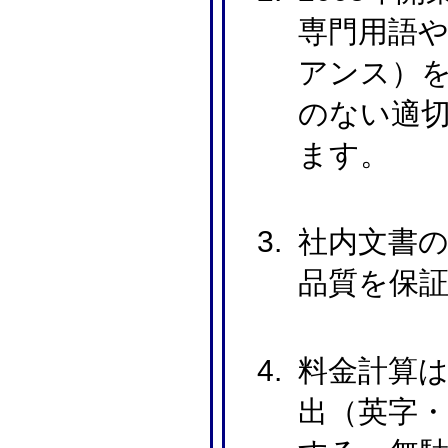
専門用語
アンス）
のない適
ます。
社内文書の
品質を保
料金計算
出（英字