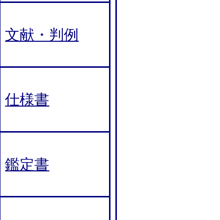
文献・判例
仕様書
鑑定書