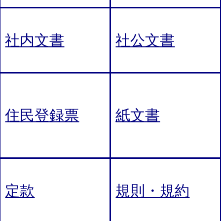
社内文書
社公文書
住民登録票
紙文書
定款
規則・規約