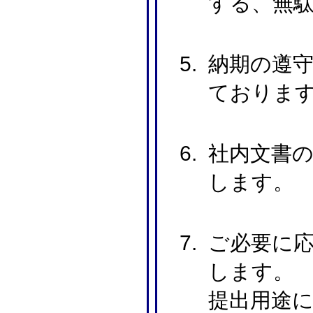
する、無
納期の遵
ておりま
社内文書
します。
ご必要に応
します。
提出用途