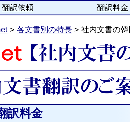
翻訳依頼
翻訳料金
et
>
各文書別の特長
> 社内文書の
翻訳料金