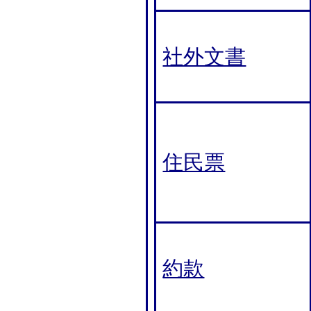
社外文書
住民票
約款