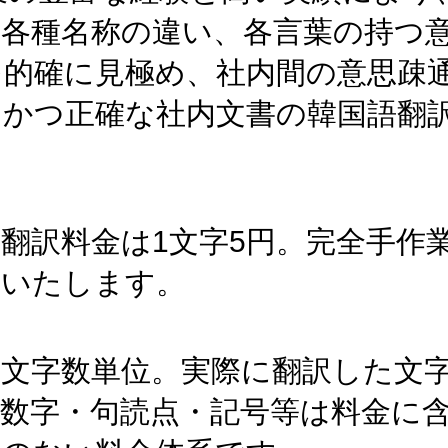
や各種名称の違い、各言葉の持つ
を的確に見極め、社内間の意思疎
切かつ正確な社内文書の韓国語翻
翻訳料金は1文字5円。完全手作
証いたします。
は文字数単位。実際に翻訳した文
・数字・句読点・記号等は料金に