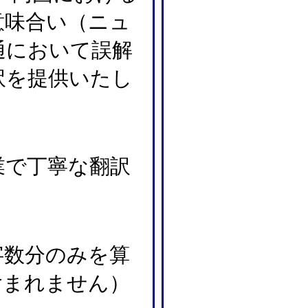
意味合い（ニュ
通において誤解
訳を提供いたし
業で丁寧な翻訳
字数分のみを算
含まれません）