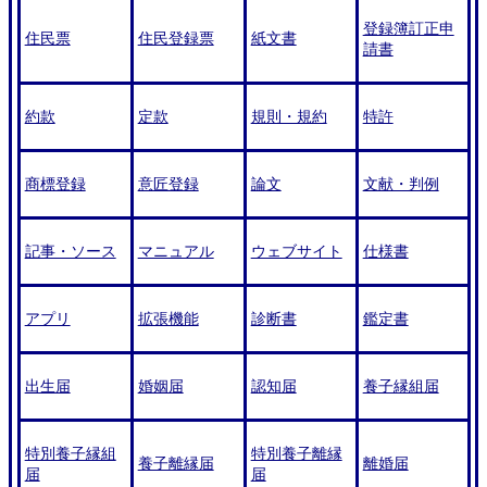
登録簿訂正申
住民票
住民登録票
紙文書
請書
約款
定款
規則・規約
特許
商標登録
意匠登録
論文
文献・判例
記事・ソース
マニュアル
ウェブサイト
仕様書
アプリ
拡張機能
診断書
鑑定書
出生届
婚姻届
認知届
養子縁組届
特別養子縁組
特別養子離縁
養子離縁届
離婚届
届
届