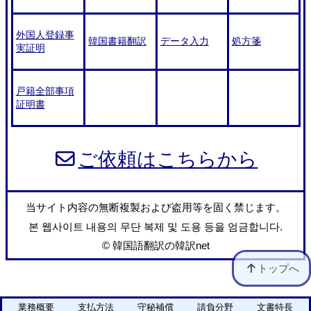
外国人登録事
韓国書籍翻訳
データ入力
処方箋
実証明
戸籍全部事項
証明書
ご依頼はこちらから
当サイト内容の無断複製および盗用等を固く禁じます。
본 웹사이트 내용의 무단 복제 및 도용 등을 엄금합니다.
©
韓国語翻訳の韓訳net
トップへ
業務概要
支払方法
守秘補償
請負分野
文書特長