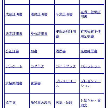
在職・就労証
成績証明書
履修証明書
卒業証明書
明書
犯罪経歴証明
有害物質不使
残高証明書
身分証明書
書
用証明書
公正証書
願書
履歴書
職務経歴書
アンケート
カタログ
ガイドブック
パンフレット
プレスリリー
プレゼンテー
志望動機書
稟議書
ス
ション
お知らせ・案
追完届
施設案内表示
医薬・治験
内文