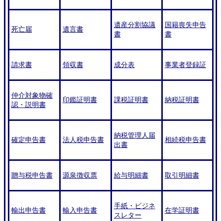
遺産分割協議
国籍喪失申告
死亡届
遺言書
書
書
請求書
領収書
成分表
事業者登録証
仲介対象物確
印鑑証明書
課税証明書
納税証明書
認・説明書
納税管理人届
確定申告書
法人税申告書
相続税申告書
出書
贈与税申告書
源泉徴収票
給与明細書
取引明細書
手紙・ビジネ
輸出申告書
輸入申告書
在学証明書
スレター